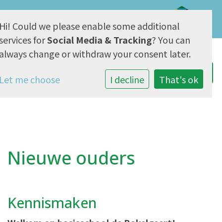
Hi! Could we please enable some additional
AVG & Privacy
services for
Social Media & Tracking
? You can
always change or withdraw your consent later.
Let me choose
I decline
That's ok
Nieuwe ouders
Kennismaken