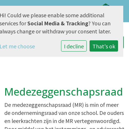
Hi! Could we please enable some additional
AVG & Privacy
services for
Social Media & Tracking
? You can
always change or withdraw your consent later.
Let me choose
I decline
That's ok
Medezeggenschapsraad
De medezeggenschapsraad (MR) is min of meer
de ondernemingsraad van onze school. De ouders
en leerkrachten zijn in de MR vertegenwoordigd.
Door middel van het instemmings- en adviesrecht