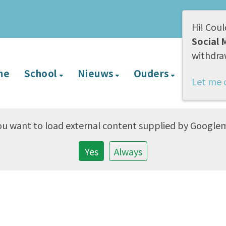
Hi! Coul
Social 
withdra
me
School
Nieuws
Ouders
BVL
Let me 
u want to load external content supplied by
Google
Yes
Always