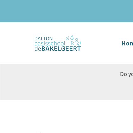
Ho
Do yo