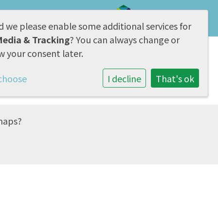
d we please enable some additional services for
AVG & Privacy
Media & Tracking
? You can always change or
w your consent later.
Samenwerking
Contact
choose
I decline
That's ok
maps
?