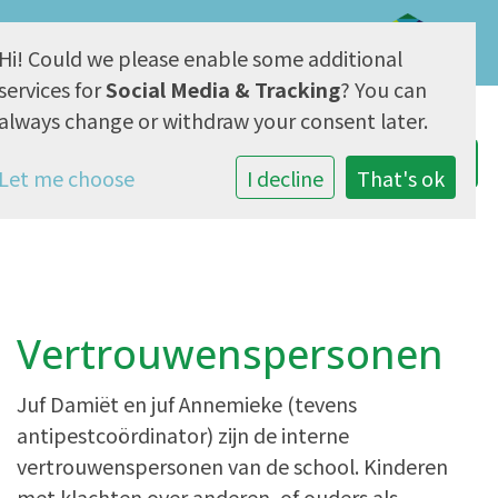
Hi! Could we please enable some additional
AVG & Privacy
services for
Social Media & Tracking
? You can
always change or withdraw your consent later.
Let me choose
I decline
That's ok
Vertrouwenspersonen
Juf Damiët en juf Annemieke (tevens
antipestcoördinator) zijn de interne
vertrouwenspersonen van de school. Kinderen
met klachten over anderen, of ouders als