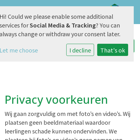
Hi! Could we please enable some additional
AVG & Privacy
services for
Social Media & Tracking
? You can
always change or withdraw your consent later.
Let me choose
I decline
That's ok
Privacy voorkeuren
Wij gaan zorgvuldig om met foto’s en video’s. Wij
plaatsen geen beeldmateriaal waardoor
leerlingen schade kunnen ondervinden. We
plaatsen bij foto’s en video’s geen namen van