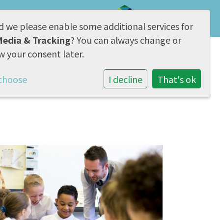
d we please enable some additional services for
AVG & Privacy
Media & Tracking
? You can always change or
w your consent later.
Samenwerking
Contact
choose
I decline
That's ok