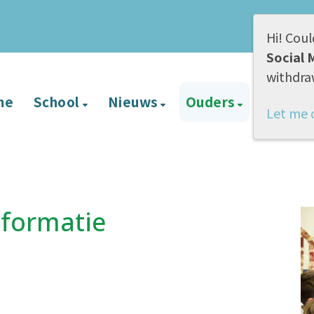
Hi! Coul
Social 
withdra
me
School
Nieuws
Ouders
BVL
Let me 
nformatie