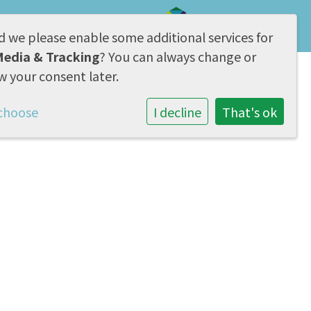
d we please enable some additional services for
AVG & Privacy
Media & Tracking
? You can always change or
w your consent later.
Samenwerking
Contact
choose
I decline
That's ok