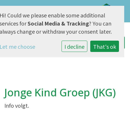
Hi! Could we please enable some additional
AVG & Privacy
services for
Social Media & Tracking
? You can
always change or withdraw your consent later.
Let me choose
I decline
That's ok
Jonge Kind Groep (JKG)
Info volgt.