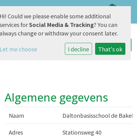
Hi! Could we please enable some additional
AVG & Privacy
services for
Social Media & Tracking
? You can
always change or withdraw your consent later.
Let me choose
I decline
That's ok
Algemene gegevens
Naam
Daltonbasisschool de Bakelg
Adres
Stationsweg 40