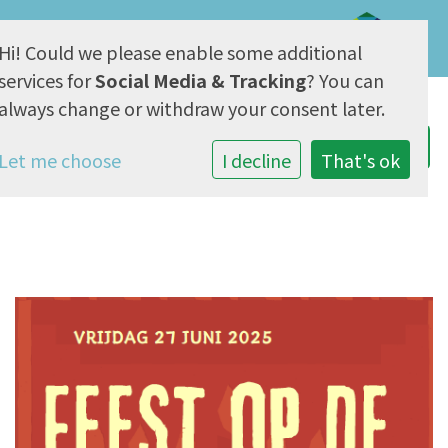
Hi! Could we please enable some additional
AVG & Privacy
services for
Social Media & Tracking
? You can
always change or withdraw your consent later.
Let me choose
I decline
That's ok